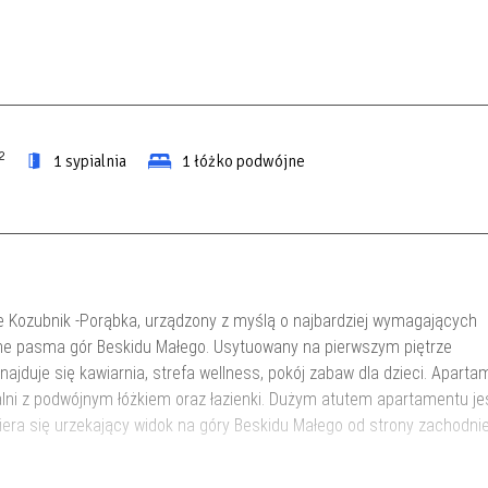
2
1 sypialnia
1 łóżko podwójne
e Kozubnik -Porąbka, urządzony z myślą o najbardziej wymagających
zne pasma gór Beskidu Małego. Usytuowany na pierwszym piętrze
jduje się kawiarnia, strefa wellness, pokój zabaw dla dzieci. Aparta
lni z podwójnym łóżkiem oraz łazienki. Dużym atutem apartamentu je
iera się urzekający widok na góry Beskidu Małego od strony zachodnie