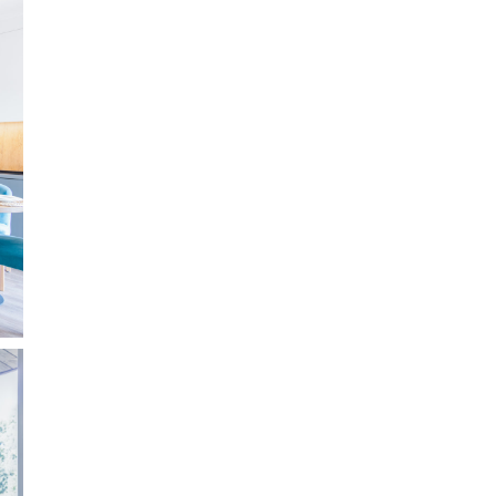
cz,
ku |