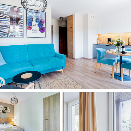
, mikrofalówka, zestaw ekspresów do kawy, zestaw do gotowania na
, suszarka do włosów, ręczniki, żelazko, deska do prasowania, odkurza
 w wygodne meble ogrodowe.
iora Żywieckiego | 16 km do kolejki linowej Góry Żar | 25 km do Szczyr
do Oświęcimia | 33 km do Zator