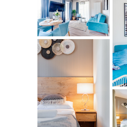
Wyposażenie:
aneks kuchenny, zmywarka, lodówka
parze, blender ręczny, naczynia, pralko-suszarka
mop. Dodatkowo przestronny taras wyposażony
2,9 km do Jeziora Międzybrodzkiego | 11 km do Jez
27 km do Bielsko-Biała | 22 km do Żywca | 28 km 