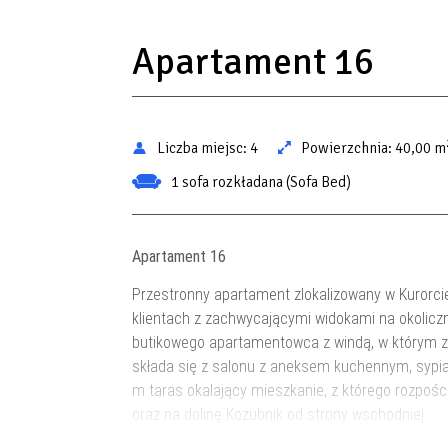
Apartament 16
Liczba miejsc:
4
Powierzchnia:
40,00 m
1 sofa rozkładana (Sofa Bed)
Apartament 16
Przestronny apartament zlokalizowany w Kurorci
klientach z zachwycającymi widokami na okolic
butikowego apartamentowca z windą, w którym zna
składa się z salonu z aneksem kuchennym, sypia
m taras okalający mieszkanie, z którego rozpośc
oraz na dolinę Kozubnik od strony wschodniej.