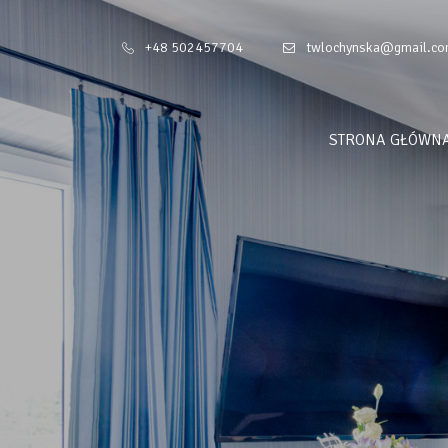
+48 502457704
twlochynska@gmail.c
STRONA GŁÓWN