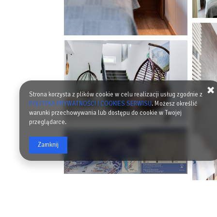
Strona korzysta z plików cookie w celu realizacji usług zgodnie z
POLITYKA PRYWATNOŚCI I COOKIES SERWISU
. Możesz określić
warunki przechowywania lub dostępu do cookie w Twojej
przeglądarce.
Zamknij
+6 zdjęcia