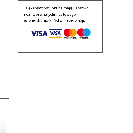
Dzięki płatności online mają Państwo
możliwość natychmiastowego
potwierdzenia Państwa rezerwacji.
ka,
e,
dy